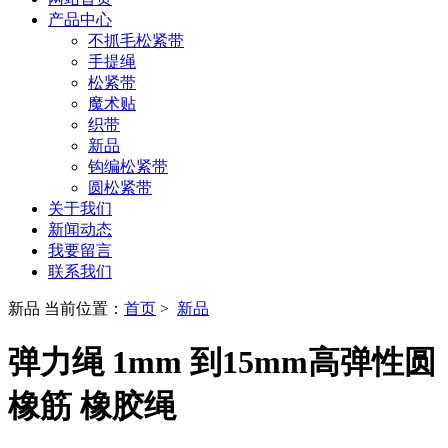
产品中心
不抓毛松紧带
手提绳
松紧带
魔术贴
织带
新品
钩编松紧带
圆松紧带
关于我们
新闻动态
我要留言
联系我们
新品
当前位置：
首页
>
新品
弹力绳 1mm 到15mm高弹性圆
橡筋 橡胶绳