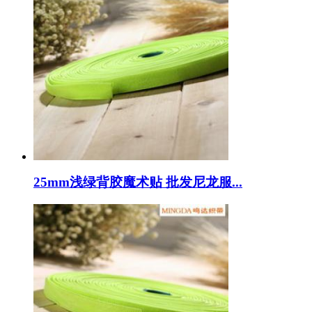
25mm浅绿背胶魔术贴 批发尼龙服...