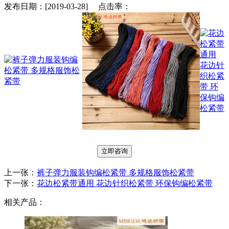
发布日期：[2019-03-28] 点击率：
立即咨询
上一张：
裤子弹力服装钩编松紧带 多规格服饰松紧带
下一张：
花边松紧带通用 花边针织松紧带 环保钩编松紧带
相关产品：