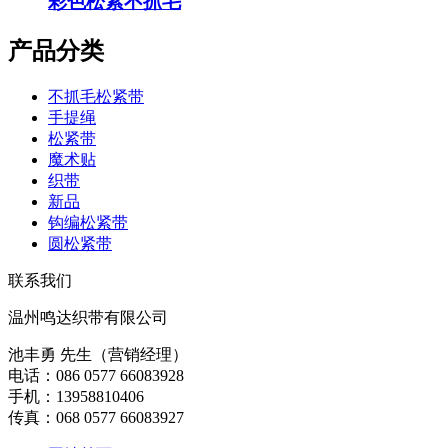
彩色松紧不抓毛
产品分类
不抓毛松紧带
手提绳
松紧带
魔术贴
织带
新品
钩编松紧带
圆松紧带
联系我们
温州鸣达织带有限公司
池丰勇 先生（营销经理）
电话：086 0577 66083928
手机：13958810406
传真：068 0577 66083927