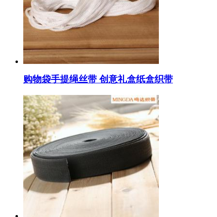
购物袋手提绳丝带 创意礼盒纸盒织带