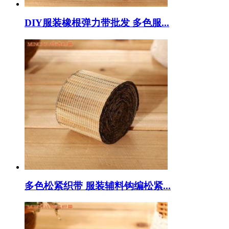
DIY服装橡根弹力带批发 多色服...
多色松紧织带 服装辅料钩编松紧...