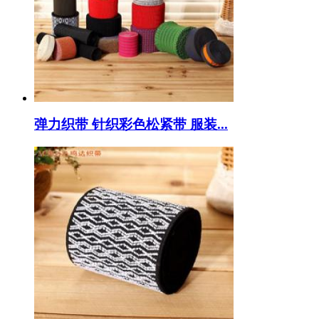
弹力织带 针织彩色松紧带 服装...