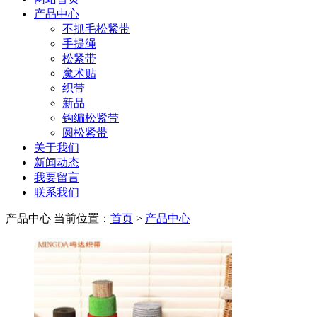
产品中心
不抓毛松紧带
手提绳
松紧带
魔术贴
织带
新品
钩编松紧带
圆松紧带
关于我们
新闻动态
我要留言
联系我们
产品中心
当前位置：
首页
>
产品中心